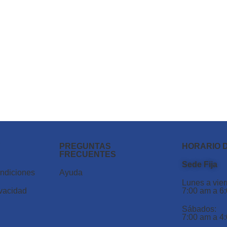
Y
PREGUNTAS
HORARIO 
FRECUENTES
Sede Fija
ondiciones
Ayuda
Lunes a vier
ivacidad
7:00 am a 6
Sábados:
7:00 am a 4