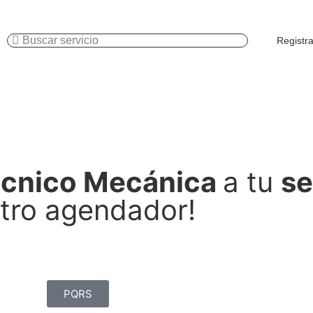
Registr
Revisión
t
Improntas
de ve
écnico Mecánica
a tu
se
tro agendador!
PQRS