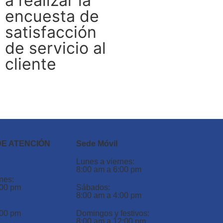
a realizar la
encuesta de
satisfacción
de servicio al
cliente
DE ATENCIÓN
Sede Móvil
Lunes a viernes:
8:00 am a 6:00 pm
nes:
:00 pm
Sábados:
8:00 am a 4:00 pm
:00 pm
Domingos y festivos:
8:00 am a 12:00 pm