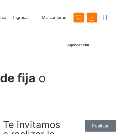
arse
Ingresar
Mis compras
 preventiva
Agendar cita
hículos
de fija
o
Te invitamos
Realizar