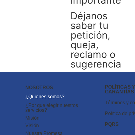
importante
Déjanos
saber tu
petición,
queja,
reclamo o
sugerencia
POLÍTICAS 
NOSOTROS
GARANTÍAS
¿Quienes somos?
Términos y c
¿Por qué elegir nuestros
servicios?
Política de pr
Misión
PQRS
Visión
Nuestra Promesa